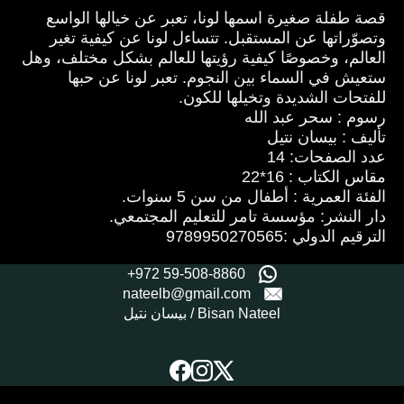
قصة طفلة صغيرة اسمها لونا، تعبر عن خيالها الواسع
وتصوّراتها عن المستقبل. تتساءل لونا عن كيفية تغير
العالم، وخصوصًا كيفية رؤيتها للعالم بشكل مختلف، وهل
ستعيش في السماء بين النجوم. تعبر لونا عن حبها
للفتحات الشديدة وتخيلها للكون.
رسوم : سحر عبد الله
تأليف : بيسان نتيل
عدد الصفحات: 14
مقاس الكتاب : 16*22
الفئة العمرية : أطفال من سن 5 سنوات.
دار النشر: مؤسسة تامر للتعليم المجتمعي.
الترقيم الدولي :9789950270565
+972 59-508-8860
nateelb@gmail.com
بيسان نتيل / Bisan Nateel