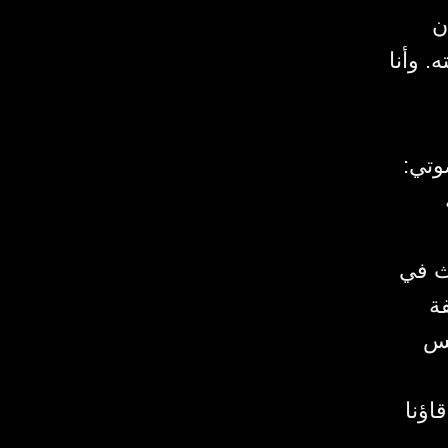
ن
. وأنا
صوتي
حث في
ة
يس
اؤنا