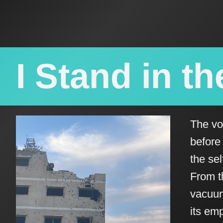
I Stand in th
The voi
before
the se
From th
vacuum
its em