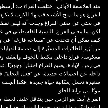
منذ الفلاسفة الأوائل، اختلفت القراءات: أرسطو 
الفراغ هو ما يمنح الأشياء قيمتها؛ الكوب لا يكون 
في بحثي عن معنى الفراغ وجدت أنه ليس نقصً.
لكن، ما معنى الفراغ بالنسبة للفلسطيني في غ
كيف يمكن أن تتحدث عن “مساحة فارغة” في واق:
من أزيز الطائرات المسيّرة إلى دمدمة الدبابا
معكوسة: فراغ داخلي مكتظ بالخوف والفقد، و.
في زمن الإبادة، يصبح الفراغ اختبارًا وجوديًا. ق
داخله عن احتمالات جديدة، عن “فعل النجاة”. ف
صغيرة تحمل إمكانية حياة جديدة. هكذا أنجبت 
موتًا، بل بوابة للخلق.
الفراغ أيضًا هو الزمن حين يتثاقل علينا: لحظة 
الشهداء؟ لماذا لم يعد يجمعنا المساء بعد العم