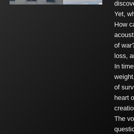
discove
Yet, w
How ca
acoust
of war?
loss, 
In time
weight,
of surv
heart o
creatio
The vo
questi