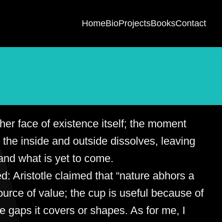
Home
Bio
Projects
Books
Contact
ther face of existence itself; the moment
the inside and outside dissolves, leaving
and what is yet to come.
d: Aristotle claimed that “nature abhors a
rce of value; the cup is useful because of
e gaps it covers or shapes. As for me, I