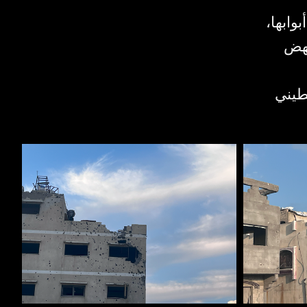
بوابها
نهض
طيني