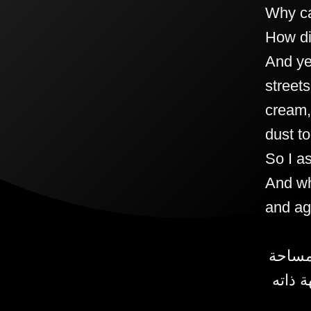
Why ca
How di
And ye
streets
cream, 
dust to
So I as
And wh
and ag
 مساحة
ة ذاته