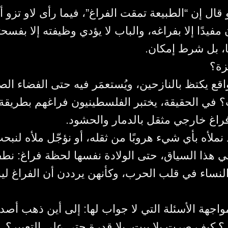
قال إن “الطبيعة تمقت الفراغ”، فيما رأى لاو تزو أ
مفيدًا إلا بفراغه، والباب لا يؤدي وظيفته إلا بفسحته
ا، بل شرط إمكان
زة؟
ع يكتظ بالنازحين، ويُستعمَر فيه حتى الفضاء ال
ت؟ في الحقيقة، يختبر الفلسطينيون فراغهم بطريقة
فراغ خارجي مثقل بالدمار والحشود
د نملأه بأي شيء هروبًا من ثقله، أو نؤجّل ملأه لنب
ي هذا السياق، حتى الولادة نفسها لحظة فراغ: نطف
النساء في قلب الحرب، وكأنهن يرددن أن الفراغ ل
مواجهة الأسئلة التي لا جواب لها: إلى أين ذهب أصدق
ل؟ كيف صرت بلا بيت، بلا قدرة حتى على التعبير؟